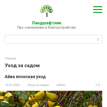
Перейти
к
контенту
Ландшафтник
Про озеленение и благоустройство
Поиск:
Главная
Уход за садом
Айва японская уход
15.01.2020
Уход за садом
admin
0